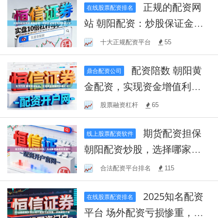
正规的配资网
在线股票配资排名
站 朝阳配资：炒股保证金风
险预警需注意
十大正规配资平台
55
配资陪数 朝阳黄
鼎合配资公司
金配资，实现资金增值利润
最大化
股票融资杠杆
65
期货配资担保
线上股票配资软件
朝阳配资炒股，选择哪家券
商最靠谱？
合法配资平台排名
115
2025知名配资
在线股票配资排名
平台 场外配资亏损惨重，求