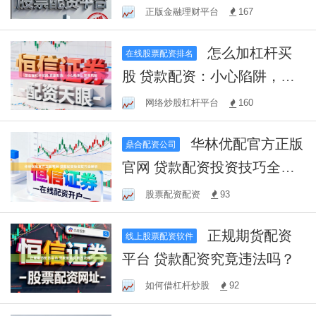
正版金融理财平台
167
怎么加杠杆买
在线股票配资排名
股 贷款配资：小心陷阱，警
惕风险
网络炒股杠杆平台
160
华林优配官方正版
鼎合配资公司
官网 贷款配资投资技巧全解
析
股票配资配资
93
正规期货配资
线上股票配资软件
平台 贷款配资究竟违法吗？
如何借杠杆炒股
92