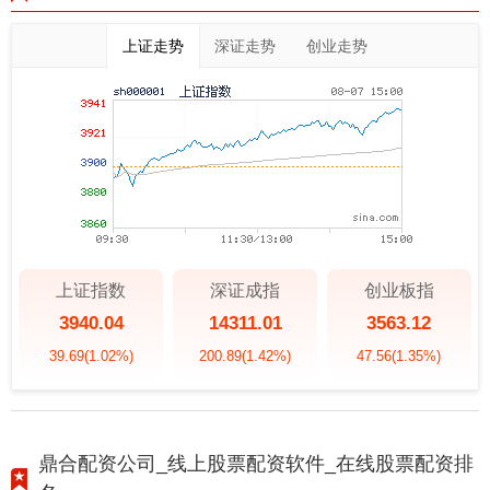
上证走势
深证走势
创业走势
上证指数
深证成指
创业板指
3940.04
14311.01
3563.12
39.69
(1.02%)
200.89
(1.42%)
47.56
(1.35%)
鼎合配资公司_线上股票配资软件_在线股票配资排